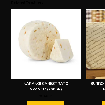
Related Products
NARANGI CANESTRATO
BURRO 
ARANCIA(200GR)
50.40
lei