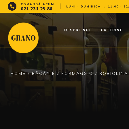
COMANDĂ ACUM
LUNI - DUMINICĂ
:
11:00 - 22
021 231 23 86
DESPRE NOI
CATERING
HOME
/
BĂCĂNIE
/
FORMAGGIO
/ ROBIOLINA