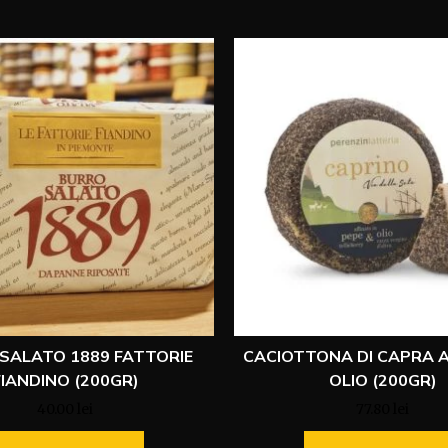
SALATO 1889 FATTORIE
CACIOTTONA DI CAPRA A
FIANDINO (200GR)
OLIO (200GR)
40.00
lei
77.80
lei