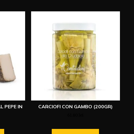
L PEPE IN
CARCIOFI CON GAMBO (200GR)
61.80
lei