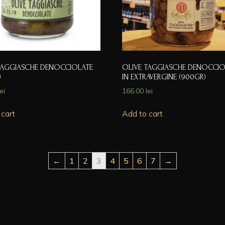
TAGGIASCHE DENOCCIOLATE
OLIVE TAGGIASCHE DENOCCIO
)
IN EXTRAVERGINE (900GR)
lei
166.00
lei
 cart
Add to cart
←
1
2
3
4
5
6
7
→