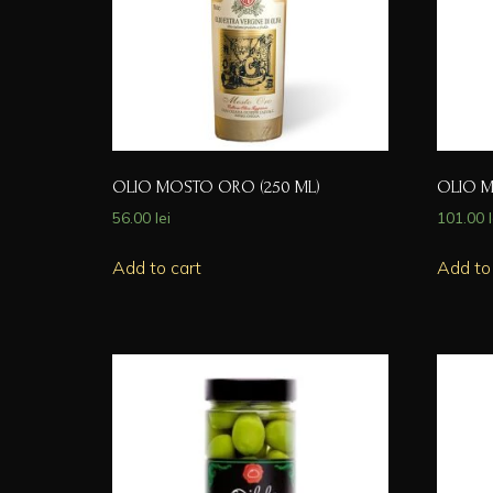
OLIO MOSTO ORO (250 ML)
OLIO M
56.00
lei
101.00
Add to cart
Add to