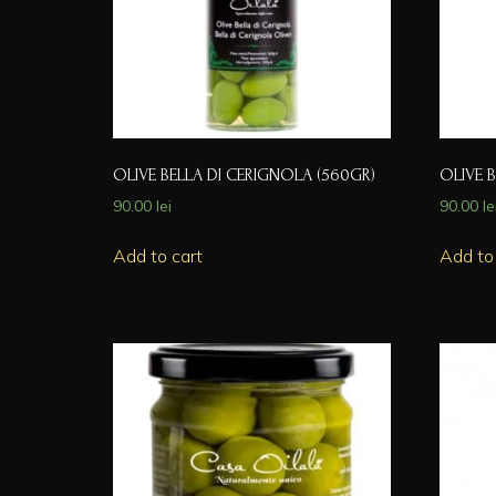
OLIVE BELLA DI CERIGNOLA (560GR)
OLIVE 
90.00
lei
90.00
le
Add to cart
Add to