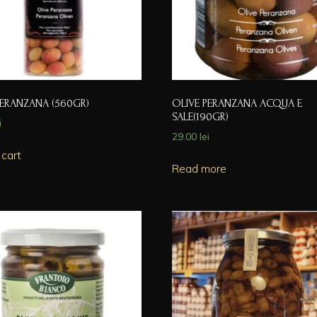
PERANZANA (560GR)
OLIVE PERANZANA ACQUA E
SALE(190GR)
i
29.00
lei
 cart
Read more