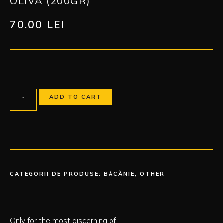
OLIVA (200GR)
70.00
LEI
ADD TO CART
CATEGORII DE PRODUSE:
BĂCĂNIE
,
OTHER
Only for
the most discerning of