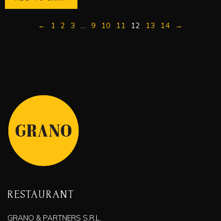
←
1
2
3
…
9
10
11
12
13
14
→
RESTAURANT
GRANO & PARTNERS S.R.L.