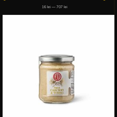
16
lei
—
707
lei