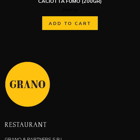
CACIOTTA FUMO (200GR)
29.60
lei
ADD TO CART
RESTAURANT
GRANO & PARTNERS S.R.L.