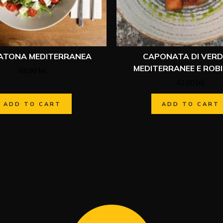
ATONA MEDITERRANEA
CAPONATA DI VER
MEDITERRANEE E ROB
68.00
lei
62.00
lei
ADD TO CART
ADD TO CART