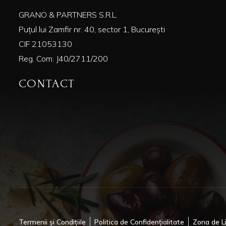
GRANO & PARTNERS S.R.L.
Puțul lui Zamfir nr. 40, sector 1, București
CIF 21053130
Reg. Com. J40/2711/200
CONTACT
Termenii și Condițiile
Politica de Confidențialitate
Zona de L