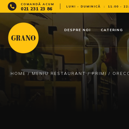
COMANDĂ ACUM
LUNI - DUMINICĂ
:
11:00 - 22
021 231 23 86
DESPRE NOI
CATERING
HOME
/
MENIU RESTAURANT
/
PRIMI
/ ORECC