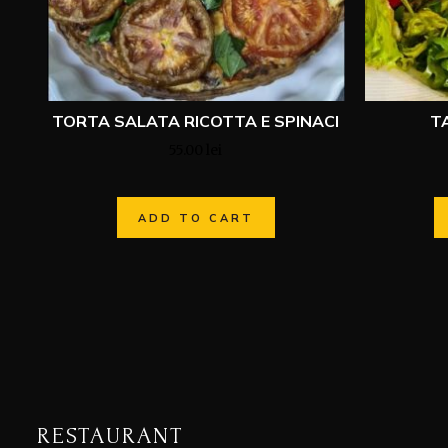
TORTA SALATA RICOTTA E SPINACI
T
55.00
lei
ADD TO CART
RESTAURANT