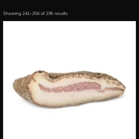
Showing 241–256 of 295 results