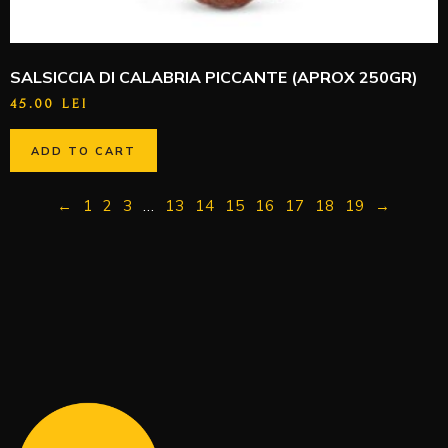
SALSICCIA DI CALABRIA PICCANTE (APROX 250GR)
45.00
LEI
ADD TO CART
←
1
2
3
…
13
14
15
16
17
18
19
→