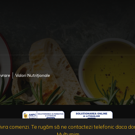
ivrare
Valori Nutriționale
ra comenzi. Te rugăm să ne contactezi telefonic daca dore
.Multumim