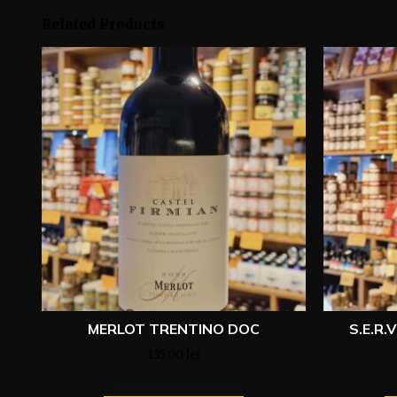
Related Products
MERLOT TRENTINO DOC
S.E.R.
135.00
lei