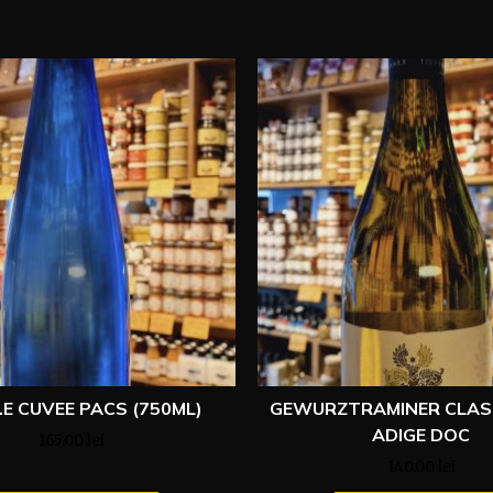
V.E CUVEE PACS (750ML)
GEWURZTRAMINER CLAS
ADIGE DOC
165.00
lei
140.00
lei