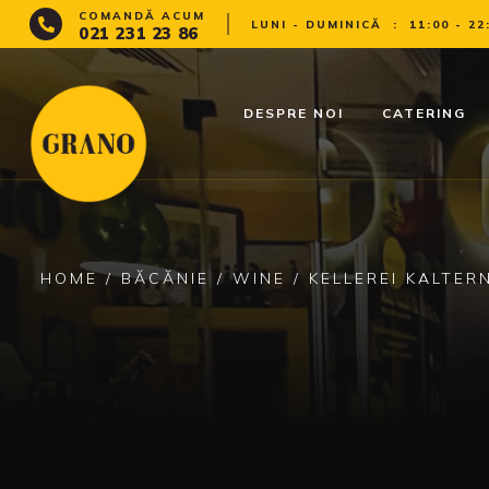
COMANDĂ ACUM
LUNI - DUMINICĂ
:
11:00 - 22
021 231 23 86
DESPRE NOI
CATERING
HOME
/
BĂCĂNIE
/
WINE
/ KELLEREI KALTE