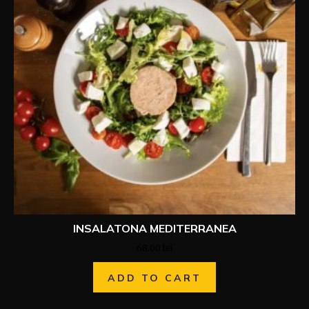
INSALATONA MEDITERRANEA
68.00
lei
ADD TO CART